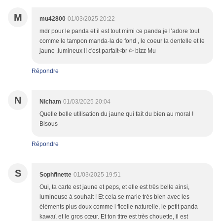
M
mu42800
01/03/2025 20:22
mdr pour le panda et il est tout mimi ce panda je l’adore tout
comme le tampon manda-la de fond , le coeur la dentelle et le
jaune ,lumineux !! c'est parfait<br /> bizz Mu
Répondre
N
Nicham
01/03/2025 20:04
Quelle belle utilisation du jaune qui fait du bien au moral !
Bisous
Répondre
S
Sophfinette
01/03/2025 19:51
Oui, ta carte est jaune et peps, et elle est très belle ainsi,
lumineuse à souhait ! Et cela se marie très bien avec les
éléments plus doux comme l ficelle naturelle, le petit panda
kawaï, et le gros cœur. Et ton titre est très chouette, il est