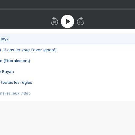
 DayZ
 a 13 ans (et vous l'avez ignoré)
e (littéralement)
im Rayan
 toutes les règles
s les jeux vidéo
us choquant de Rockstar ? - Le scandale BULLY
e plus moche de Steam
du RÊVE tourne au CAUCHEMAR