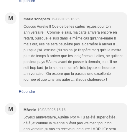
Répondre
M
marie schepers
19/08/2025 16:25
Coucou Aurélie !! Que de belles cartes reçues pour ton
anniversaire !! Comme je sais, ma carte arrivera encore en
retard, puisque je suis dans le même cas qu'anne-marie !!
mais ouf, elle ne sera peut-être pas la dernière à arriver !! ...
puisque j'ai l'excuse (du moins, je l'espère mdr) qu'elle mettra
plus de temps à arriver que les indigènes qui elles, ne quittent
pas leur pays !! Alors, avant de passer à demain, et qu'il ne
soit trop tard, je te souhaite, un très très joyeux et heureux
anniversaire ! On espère que tu passes une excellente
journée et que tu te fais gâter .... Bisous chaleureux !
Répondre
M
MAnnie
19/08/2025 15:16
Joyeux anniversaire, Aurélie !<br /> Tu as été super gâtée,
déjà, et comme la mienne n' était pas vraiment pour ton
anniversaire, tu vas en recevoir une autre ! MDR ! Ce sera