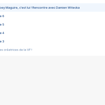
bey Maguire, c'est lui ! Rencontre avec Damien Witecka
e 6
e 5
e 4
e 3
s créatrices de la VF !
e 2
e 1
e Mektoub My Love arrive enfin ! Rencontre avec Shaïn Boumedine et Sal
i : après Toni en famille
elle réalise le bouleversant Dites lui que je l'aime
ais ! Rencontre autour de Vie privée de Rebecca Zlotowski