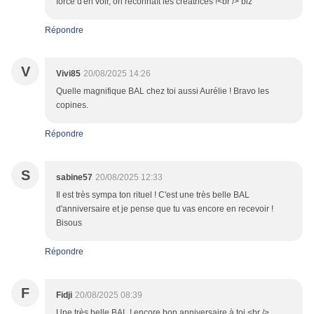
force d'en voir, on reconnaît les créatrices !<br /> biz
Répondre
V
Vivi85
20/08/2025 14:26
Quelle magnifique BAL chez toi aussi Aurélie ! Bravo les
copines.
Répondre
S
sabine57
20/08/2025 12:33
Il est très sympa ton rituel ! C'est une très belle BAL
d'anniversaire et je pense que tu vas encore en recevoir !
Bisous
Répondre
F
Fidji
20/08/2025 08:39
Une très belle BAL ! encore bon anniversaire à toi <br />