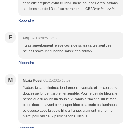
cette elfe est juste extra !!! <br /> merci pour ces 2 réalisations
sublimes aux defi 3 et 4 su marathon du CBBB<br /> bizz Mu
Répondre
F
Fidji
09/11/2025 17:17
Tu as superbement relevé ces 2 défis, tes cartes sont très
belles ! bravo<br /> bonne soirée et bisouxxx
Répondre
M
Maria Rossi
09/11/2025 17:08
J'adore ta carte timbrée tendrement hivernale et les couleurs
douces se fondent si bien ensemble. Pour le défi de Meuh, je
pense que tu as fait un doublé ? Ronds et flocons sur le fond
et les deux en avant plan, super idée et ta carte est lumineuse
et joyeuse avec la petite Elfe à frange, vraiment mignonne.
Merci pour tes deux participations. Bisous.