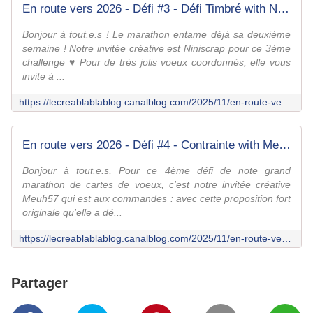
En route vers 2026 - Défi #3 - Défi Timbré with Niniscrap - Le creablablablog
Bonjour à tout.e.s ! Le marathon entame déjà sa deuxième
semaine ! Notre invitée créative est Niniscrap pour ce 3ème
challenge ♥ Pour de très jolis voeux coordonnés, elle vous
invite à ...
https://lecreablablablog.canalblog.com/2025/11/en-route-vers-2026-defi-3-d2fi-timbre-with-niniscrap.html
En route vers 2026 - Défi #4 - Contrainte with Meuh57 - Le creablablablog
Bonjour à tout.e.s, Pour ce 4ème défi de note grand
marathon de cartes de voeux, c'est notre invitée créative
Meuh57 qui est aux commandes : avec cette proposition fort
originale qu'elle a dé...
https://lecreablablablog.canalblog.com/2025/11/en-route-vers-2026-defi-4-contrainte-with-meur.html
Partager