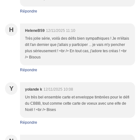
Répondre
H
HeleneB59
12/11/2025 11:10
Très jolie série, voilà des défis bien sympathiques ! Je m'étais
dit l'an dernier que j'allais y participer ... je vais m'y pencher
plus sérieusement ! <br /> En tout cas, j'adore tes créas ! <br
/> Bisous
Répondre
Y
yolande k
12/11/2025 10:08
Un très bel ensemble carte et enveloppe timbrées pour le défi
du CBBB, tout comme cette carte de voeux avec une elfe de
Noël ! <br /> Bises
Répondre