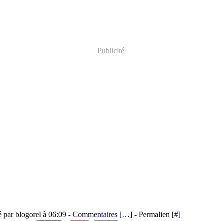
Publicité
é par blogorel à 06:09 -
Commentaires [
…
]
- Permalien [
#
]