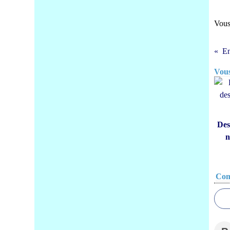
Vous
En
Vous
Des
n
Com