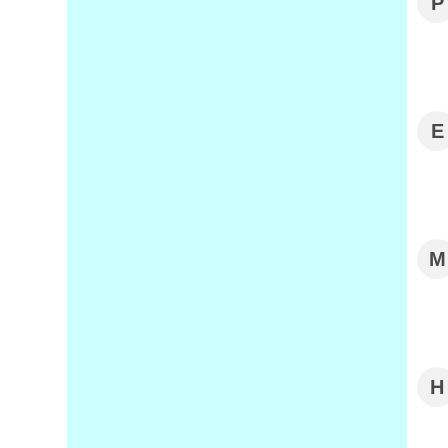
P
E
M
H