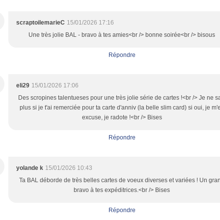
scraptoilemarieC
15/01/2026 17:16
Une très jolie BAL - bravo à tes amies<br /> bonne soirée<br /> bisous
Répondre
eli29
15/01/2026 17:06
Des scropines talentueses pour une très jolie série de cartes !<br /> Je ne s
plus si je t'ai remerciée pour ta carte d'anniv (la belle slim card) si oui, je m'
excuse, je radote !<br /> Bises
Répondre
yolande k
15/01/2026 10:43
Ta BAL déborde de très belles cartes de voeux diverses et variées ! Un gra
bravo à tes expéditrices.<br /> Bises
Répondre