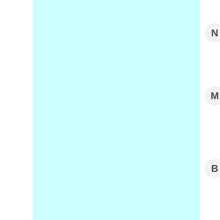
N
M
B