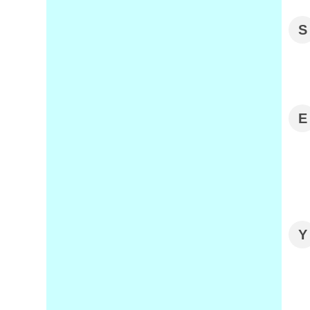
S
E
Y