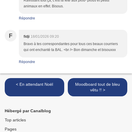
Ravissant tout ça, c'est la fête aux piou- pious et petits
animaux en effet. Bisous.
Répondre
F
fidji
18/01/2026 09:20
Bravo à tes correspondantes pour tous ces beaux courriers
qui ont enchanté ta BAL. <br /> Bon dimanche et bisouxxx
Répondre
< En attendant Noël
Moodboard tout de bleu
vêtu !! >
Hébergé par Canalblog
Top articles
Pages