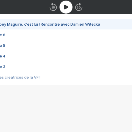
bey Maguire, c'est lui ! Rencontre avec Damien Witecka
e 6
e 5
e 4
e 3
s créatrices de la VF !
e 2
e 1
e Mektoub My Love arrive enfin ! Rencontre avec Shaïn Boumedine et Sal
i : après Toni en famille
elle réalise le bouleversant Dites lui que je l'aime