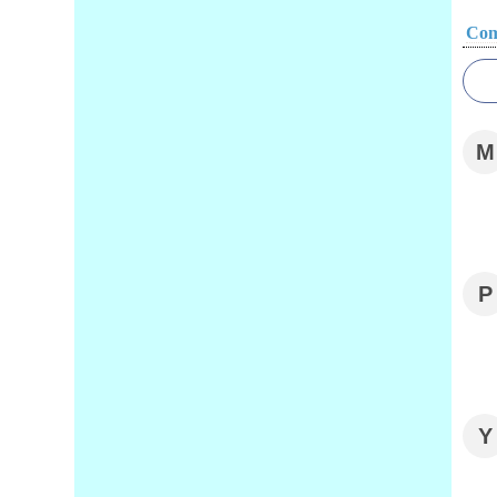
Com
M
P
Y