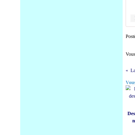
Post
Vous
La
Vous
Des
n