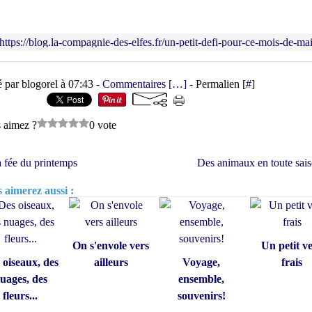
https://blog.la-compagnie-des-elfes.fr/un-petit-defi-pour-ce-mois-de-mai
é par blogorel à 07:43 -
Commentaires [
…
]
- Permalien [
#
]
 aimez ?
0 vote
 fée du printemps
Des animaux en toute sai
 aimerez aussi :
On s'envole vers
Un petit v
 oiseaux, des
ailleurs
Voyage,
frais
uages, des
ensemble,
fleurs...
souvenirs!