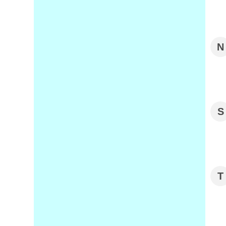
N
S
T