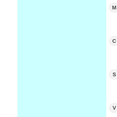
M
C
S
V