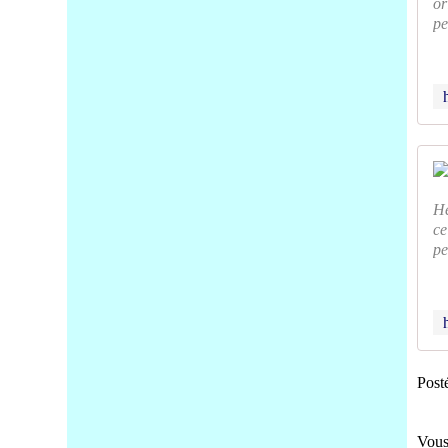
or
pe
He
ce
pe
Post
Vous