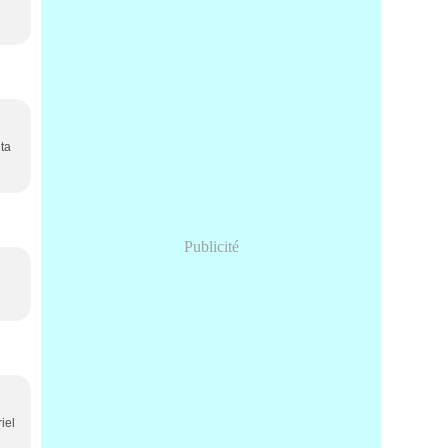
ta
Publicité
iel