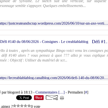
iginale de Sylvaine. Le sketch suit une verticale, sur laquelle
rsonnage semble s'appuyer. Quelques embellissements...
https://justcreateandscrap.wordpress.com/2026/06/10/sur-un-axe-vertical-une-photo-detouree-715/
Défi #140 du 08/06/2026 - 
llo à toutes , après un sympathique Bingo voici venu les consignes p
 défi #140 alors ? vous pensez à quoi ??? allez je vous explique
nsée : Objectif : Utiliser du matériel de scr...
https://lecreablablablog.canalblog.com/2026/06/defi-140-du-08/06/2026-consignes.html
é par blogorel à 18:13 -
Commentaires [
…
]
- Permalien [
#
]
 aimez ?
0 vote