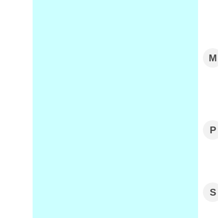
M
P
S