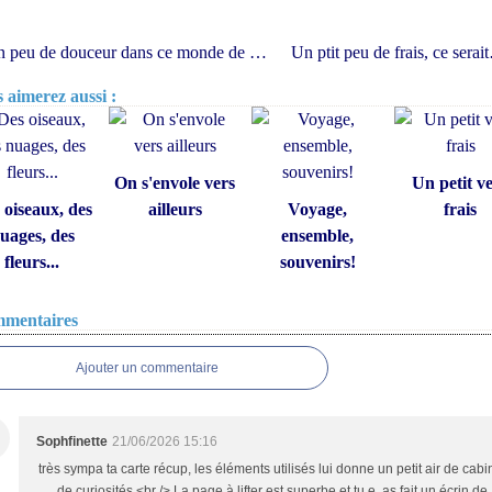
Un peu de douceur dans ce monde de brutes
Un ptit
 aimerez aussi :
On s'envole vers
Un petit v
 oiseaux, des
ailleurs
Voyage,
frais
uages, des
ensemble,
fleurs...
souvenirs!
mentaires
Ajouter un commentaire
Sophfinette
21/06/2026 15:16
très sympa ta carte récup, les éléments utilisés lui donne un petit air de cabi
de curiosités.<br /> La page à lifter est superbe et tu e, as fait un écrin de