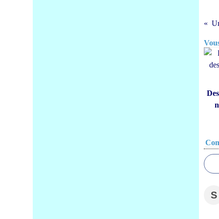
Vous
Des
n
Com
S