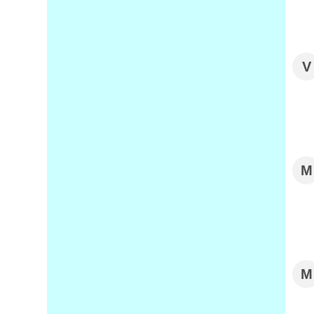
V
M
M