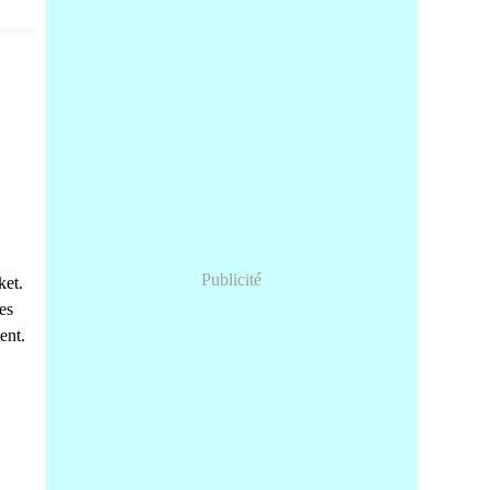
Publicité
ket.
Les
ent.