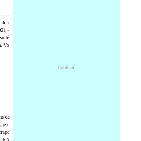
 de r
021 -
eauté
n. Vo
Publicité
ns de
 je c
crapc
 SCRA