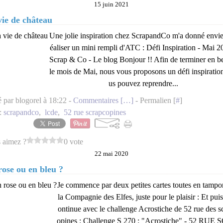
15 juin 2021
vie de château
Une jolie inspiration chez ScrapandCo m'a donné envie
éaliser un mini rempli d'ATC : Défi Inspiration - Mai 2
Scrap & Co - Le blog Bonjour !! Afin de terminer en b
le mois de Mai, nous vous proposons un défi inspiratio
us pouvez reprendre...
é par blogorel à 18:22 -
Commentaires [
…
]
- Permalien [
#
]
:
scrapandco
,
lcde
,
52 rue scrapcopines
 aimez ?
0 vote
22 mai 2020
rose ou en bleu ?
Je commence par deux petites cartes toutes en tampo
la Compagnie des Elfes, juste pour le plaisir : Et puis,
ontinue avec le challenge Acrostiche de 52 rue des s
opines : Challenge S 270 : "Acrostiche" - 52 RUE