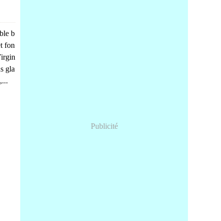
ble b
t fon
irgin
s gla
...
Publicité