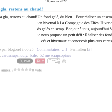
10 janvier 2022
 gla, restons au chaud!
Un fond gelé, du bleu... Pour réaliser un ensem
ien hivernal à La Compagnie des Elfes: Hiver e
ds gelés en scrap. Bonjour à tous, aujourd'hui V
ie nous propose un petit défi : Réaliser des fond
cés et hivernaux et concevoir plusieurs cartes,
é par blogorel à 06:25 -
Commentaires [
…
]
- Permalien [
#
]
:
cardscrapanddiy
,
lcde
,
52 rue scrapcopines
 aimez ?
0 vote