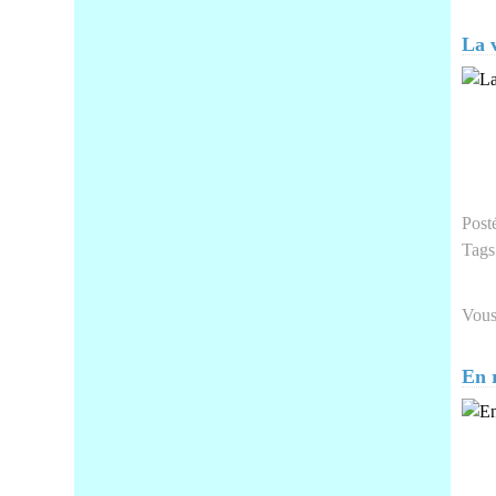
La 
Post
Tags
Vous
En 