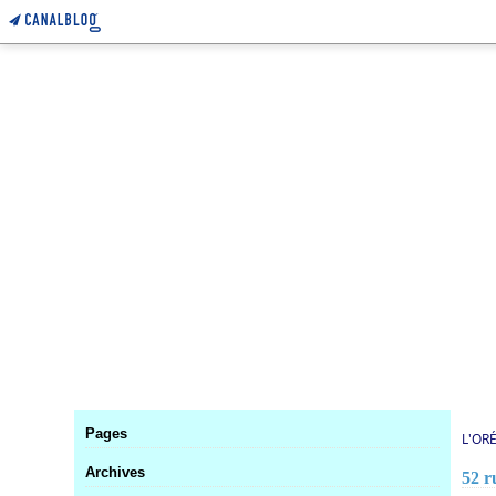
Pages
L'OR
Archives
52 r