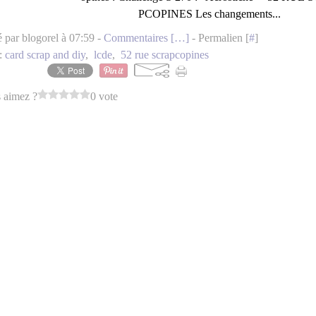
PCOPINES Les changements...
é par blogorel à 07:59 -
Commentaires [
…
]
- Permalien [
#
]
:
card scrap and diy
,
lcde
,
52 rue scrapcopines
 aimez ?
0 vote