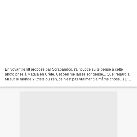
En voyant le lift proposé par Scrapandco, j'ai tout de suite pensé à cette
photo prise à Matala en Crète. Cet oeil me laisse songeuse... Quel regard a
t-il sur le monde ? (triste ou zen, ce n'est pas vraiment la même chose...) Défi
lift de page - Novembre...