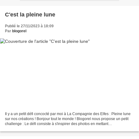
C'est la pleine lune
Publié le 27/11/2023 à 18:09
Par
blogorel
Il y a un petit défi concocté par moi à La Compagnie des Elfes : Pleine lune
sur nos créations ! Bonjour tout le monde ! Blogorel nous propose un petit
challenge : Le défi consiste à s'inspirer des photos en mettant
obligatoirement du gris, un animal...