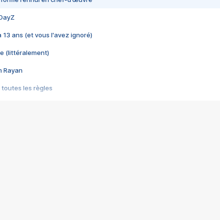
 DayZ
 a 13 ans (et vous l'avez ignoré)
e (littéralement)
im Rayan
 toutes les règles
s les jeux vidéo
us choquant de Rockstar ? - Le scandale BULLY
e plus moche de Steam
du RÊVE tourne au CAUCHEMAR
pendant 8 heures
it… à tort
umiliés par un jeu vidéo