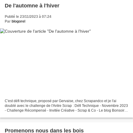
De l'automne à l'hiver
Publié le 23/11/2023 à 07:24
Par
blogorel
C'est défi technique, proposé par Gervaise, chez Scrapandco et je l'ai
doublé avec le challenge de l'Antre Scrap : Défi Technique - Novembre 2023
- Challenge Récompensé - Invitée Créative - Scrap & Co - Le blog Bonsoir à
tous Pour débuter ce mois de novembre,...
Promenons nous dans les bois