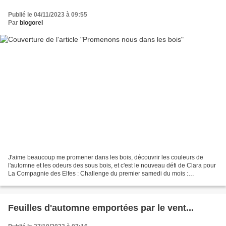
Publié le 04/11/2023 à 09:55
Par
blogorel
J'aime beaucoup me promener dans les bois, découvrir les couleurs de
l'automne et les odeurs des sous bois, et c'est le nouveau défi de Clara pour
La Compagnie des Elfes : Challenge du premier samedi du mois :
Promenons-nous dans les bois... Loup y es-tu...
Feuilles d'automne emportées par le vent...