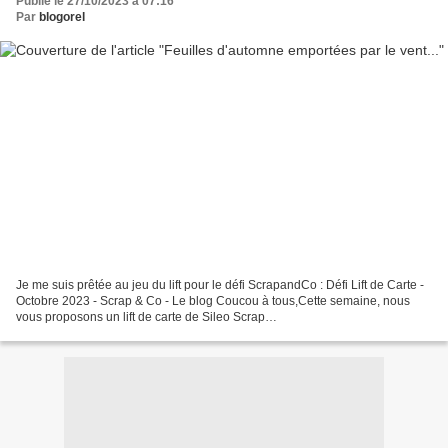
Publié le 27/10/2023 à 07:16
Par
blogorel
Je me suis prêtée au jeu du lift pour le défi ScrapandCo : Défi Lift de Carte -
Octobre 2023 - Scrap & Co - Le blog Coucou à tous,Cette semaine, nous
vous proposons un lift de carte de Sileo Scrap
http://griminicreations.wordpress.com ***** Vous...
http://scrapandcoleblog.canalblog.com...