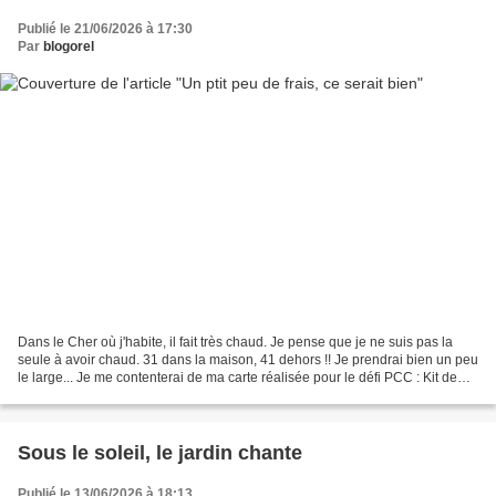
Publié le 21/06/2026 à 17:30
Par
blogorel
Dans le Cher où j'habite, il fait très chaud. Je pense que je ne suis pas la
seule à avoir chaud. 31 dans la maison, 41 dehors !! Je prendrai bien un peu
le large... Je me contenterai de ma carte réalisée pour le défi PCC : Kit de
tampons brise marine...
Sous le soleil, le jardin chante
Publié le 13/06/2026 à 18:13