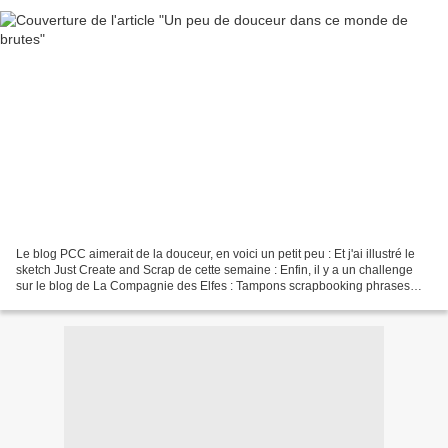
Le blog PCC aimerait de la douceur, en voici un petit peu : Et j'ai illustré le
sketch Just Create and Scrap de cette semaine : Enfin, il y a un challenge
sur le blog de La Compagnie des Elfes : Tampons scrapbooking phrases
mer – kit textes français “Bon...