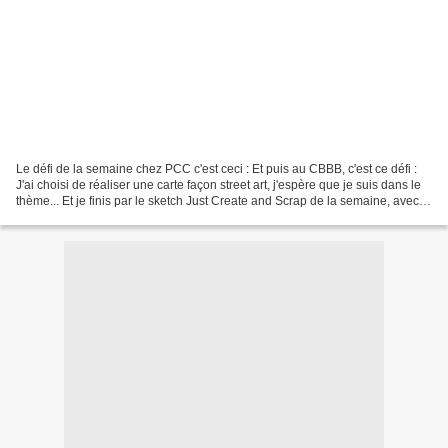
Le défi de la semaine chez PCC c'est ceci : Et puis au CBBB, c'est ce défi :
J'ai choisi de réaliser une carte façon street art, j'espère que je suis dans le
thème... Et je finis par le sketch Just Create and Scrap de la semaine, avec
une page qui a le...