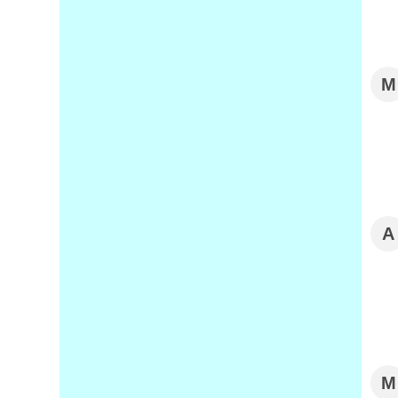
M
A
M