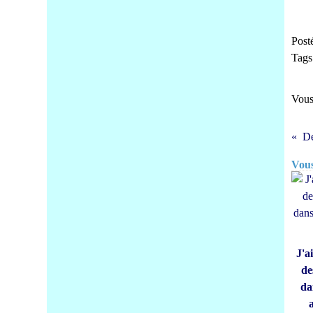
Post
Tags
Vous
De
Vous
J'a
de
da