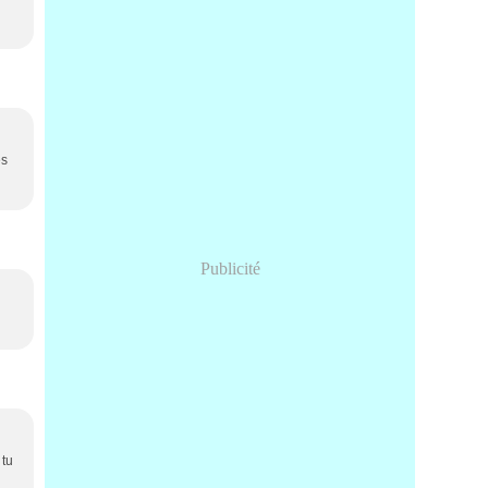
ès
Publicité
 tu