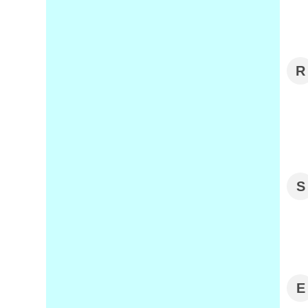
R
S
E