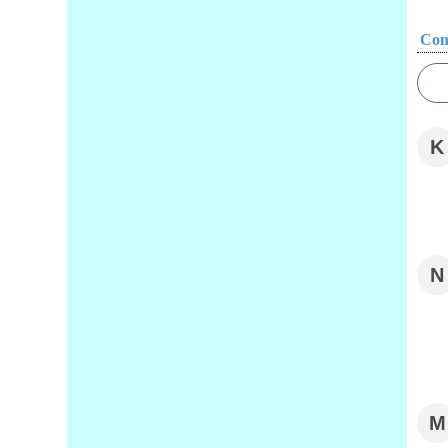
Com
K
N
M