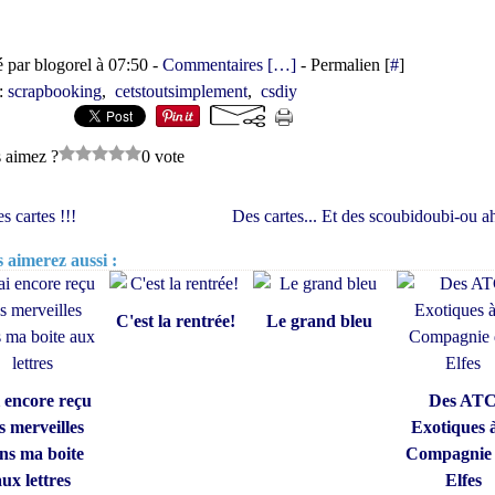
é par blogorel à 07:50 -
Commentaires [
…
]
- Permalien [
#
]
:
scrapbooking
,
cetstoutsimplement
,
csdiy
 aimez ?
0 vote
s cartes !!!
Des cartes... Et des scoubidoubi-ou ah
 aimerez aussi :
C'est la rentrée!
Le grand bleu
i encore reçu
Des AT
s merveilles
Exotiques à
ns ma boite
Compagnie 
aux lettres
Elfes