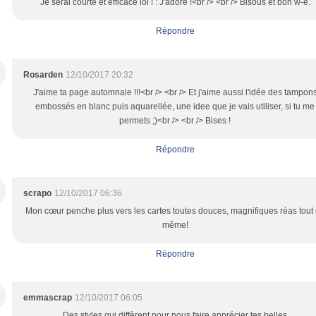
Je serai courte et efficace lol ! : J'adore !<br /> <br /> Bisous et bon w-e.
Répondre
Rosarden
12/10/2017 20:32
J'aime ta page automnale !!!<br /> <br /> Et j'aime aussi l'idée des tampon
embossés en blanc puis aquarellée, une idee que je vais utiliser, si tu me
permets ;)<br /> <br /> Bises !
Répondre
scrapo
12/10/2017 06:36
Mon cœur penche plus vers les cartes toutes douces, magnifiques réas tout
même!
Répondre
emmascrap
12/10/2017 06:05
Des styles qui diffèrent pour nous faire apprécier tes belles