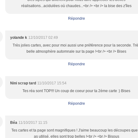
réalisations...acidulées où chaudes...<br /> <br /> la bise des z'îles
Répondre
yolande k
12/10/2017 02:49
Très jolies cartes, avec pour moi aussi une préférence pour la seconde. Tr
belle atmosphère automnale sur ta page !<br /> <br /> Bises
Répondre
Nini scrap tard
11/10/2017 15:54
Tes réa sont TOP!!! Un coup de coeur pour ta 2ème carte :) Bises
Répondre
Béa
11/10/2017 11:15
Tes cartes et ta page sont magnifiques ! J'aime beaucoup les découpes que
as utilisé, elles sont trop belles !<br /> <br /> Bisous