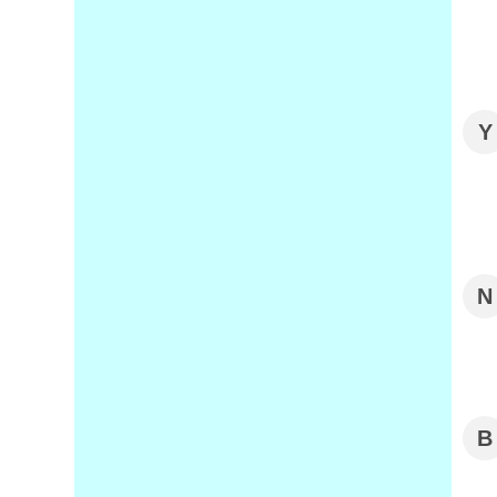
Y
N
B