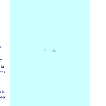
...
Publicité
C
 la
des