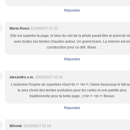
Répondre
Maria Rossi
11/10/2017 07:22
Elle est superbe ta page, le bleu du ciel de la photo parait-être le point de m
avec toutes ces teintes chaudes autour. Un grand bravo. La mienne est e
construction pour ce défi. Bises.
Répondre
alexandra s.m.
10/10/2017 22:31
L'automne t'inspire de superbes réas!<br /> <br /> J'aime beaucoup le fait q
tu aies choisi des teintes acidulées pour tes cartes et une palette plus
traditionnelle pour ta belle page ;-)<br /> <br /> Bisous
Répondre
MAnnie
10/10/2017 21:14