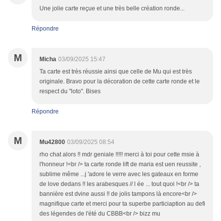
Une jolie carte reçue et une très belle création ronde...
Répondre
M
Micha
03/09/2025 15:47
Ta carte est très réussie ainsi que celle de Mu qui est très
originale. Bravo pour la décoration de cette carte ronde et le
respect du "loto". Bises
Répondre
M
Mu42800
03/09/2025 08:54
rho chat alors !! mdr geniale !!!!! merci à toi pour cette msie à
l'honneur !<br /> ta carte ronde lift de maria est uen reussite ,
sublime même ...j 'adore le verre avec les gateaux en forme
de love dedans !! les arabesques // l ée ... tout quoi !<br /> ta
bannière est dvine aussi !! de jolis tampons là encore<br />
magnifique carte et merci pour ta superbe particiaption au defi
des légendes de l'été du CBBB<br /> bizz mu