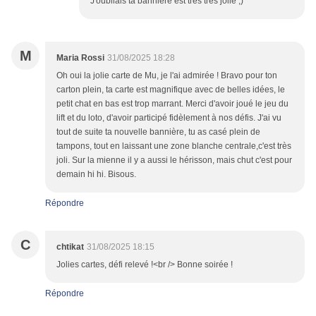
J'oubliais ta bannière est très très jolie ;)
M
Maria Rossi
31/08/2025 18:28
Oh oui la jolie carte de Mu, je l'ai admirée ! Bravo pour ton
carton plein, ta carte est magnifique avec de belles idées, le
petit chat en bas est trop marrant. Merci d'avoir joué le jeu du
lift et du loto, d'avoir participé fidèlement à nos défis. J'ai vu
tout de suite ta nouvelle bannière, tu as casé plein de
tampons, tout en laissant une zone blanche centrale,c'est très
joli. Sur la mienne il y a aussi le hérisson, mais chut c'est pour
demain hi hi. Bisous.
Répondre
C
chtikat
31/08/2025 18:15
Jolies cartes, défi relevé !<br /> Bonne soirée !
Répondre