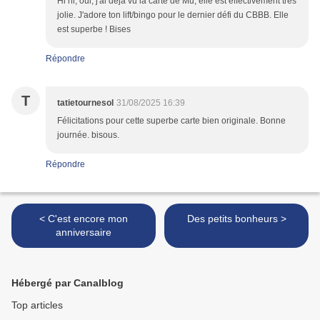
Hi hi, oui, j'ai déjà vu la carte de Mu, elle est effectivement très
jolie. J'adore ton lift/bingo pour le dernier défi du CBBB. Elle
est superbe ! Bises
Répondre
T
tatietournesol
31/08/2025 16:39
Félicitations pour cette superbe carte bien originale. Bonne
journée. bisous.
Répondre
< C'est encore mon
Des petits bonheurs >
anniversaire
Hébergé par Canalblog
Top articles