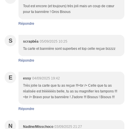
Tout est encore (et toujours) très joli mais un coup de cœur
pour ta bannière ! Gros Bisous
Répondre
S
scrapbéa
05/09/2025 10:25
Ta carte et bannière sont superbes et top celle reçue bizzzz
Répondre
E
essy
04/09/2025 19:42
Très jolie la carte que tu as reçue !!!<br /> Celle que tu as
réalisée est trèèèèès belle, tu as su magnifier les tampons !!!
<br /> Bravo pour ta bannière ! J'adore !!! Bisous ! Bisous !!!
Répondre
N
Nadine/Misschoco
03/09/2025 21:27