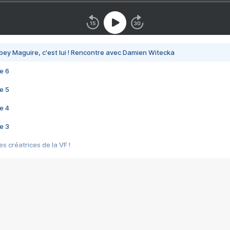
bey Maguire, c'est lui ! Rencontre avec Damien Witecka
e 6
e 5
e 4
e 3
s créatrices de la VF !
e 2
e 1
e Mektoub My Love arrive enfin ! Rencontre avec Shaïn Boumedine et Sal
i : après Toni en famille