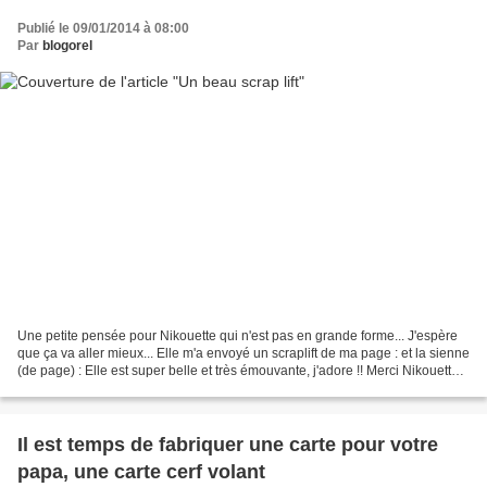
Publié le 09/01/2014 à 08:00
Par
blogorel
Une petite pensée pour Nikouette qui n'est pas en grande forme... J'espère
que ça va aller mieux... Elle m'a envoyé un scraplift de ma page : et la sienne
(de page) : Elle est super belle et très émouvante, j'adore !! Merci Nikouette
pour ton lift!!
Il est temps de fabriquer une carte pour votre
papa, une carte cerf volant