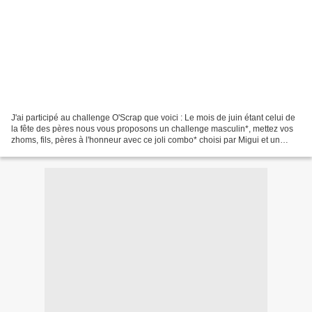
J'ai participé au challenge O'Scrap que voici : Le mois de juin étant celui de
la fête des pères nous vous proposons un challenge masculin*, mettez vos
zhoms, fils, pères à l'honneur avec ce joli combo* choisi par Migui et un
sketch* bien carré de Myriam....