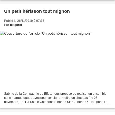
Un petit hérisson tout mignon
Publié le 26/11/2019 à 07:37
Par
blogorel
Sabine de la Compagnie de Elfes, nous propose de réaliser un ensemble
carte marque pages avec pour consigne, mettre un chapeau ( le 25
novembre, c'est la Sainte Catherine) : Bonne Ste Catherine ! - Tampons La
compagnie des elfes Bonjour à tous, aujourd'hui,...