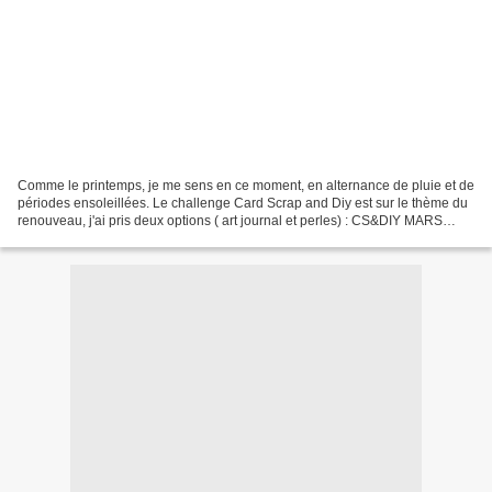
Comme le printemps, je me sens en ce moment, en alternance de pluie et de
périodes ensoleillées. Le challenge Card Scrap and Diy est sur le thème du
renouveau, j'ai pris deux options ( art journal et perles) : CS&DIY MARS
2022 - Card Scrap and DIY, le...