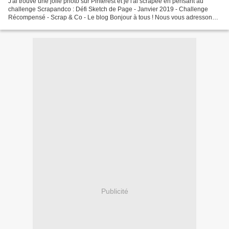
J'ai trouvé une jolie photo sur Pinterest et je l'ai scrapée en pensant au
challenge Scrapandco : Défi Sketch de Page - Janvier 2019 - Challenge
Récompensé - Scrap & Co - Le blog Bonjour à tous ! Nous vous adressons
nos Meilleurs Voeux pour cette année...
Publicité