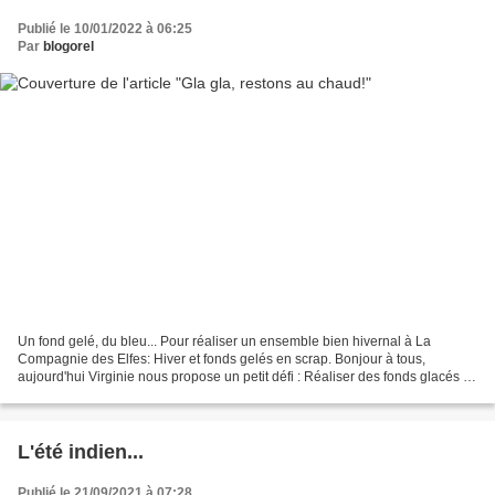
Publié le 10/01/2022 à 06:25
Par
blogorel
Un fond gelé, du bleu... Pour réaliser un ensemble bien hivernal à La
Compagnie des Elfes: Hiver et fonds gelés en scrap. Bonjour à tous,
aujourd'hui Virginie nous propose un petit défi : Réaliser des fonds glacés et
hivernaux et concevoir plusieurs cartes,...
L'été indien...
Publié le 21/09/2021 à 07:28