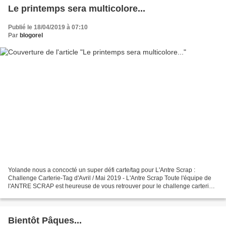
Le printemps sera multicolore...
Publié le 18/04/2019 à 07:10
Par
blogorel
Yolande nous a concocté un super défi carte/tag pour L'Antre Scrap :
Challenge Carterie-Tag d'Avril / Mai 2019 - L'Antre Scrap Toute l'équipe de
l'ANTRE SCRAP est heureuse de vous retrouver pour le challenge carterie -
tag d' AVRIL / MAI 2019 sous la...
Bientôt Pâques...