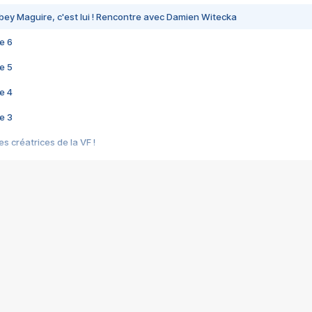
bey Maguire, c'est lui ! Rencontre avec Damien Witecka
e 6
e 5
e 4
e 3
s créatrices de la VF !
e 2
e 1
e Mektoub My Love arrive enfin ! Rencontre avec Shaïn Boumedine et Sal
i : après Toni en famille
elle réalise le bouleversant Dites lui que je l'aime
ais ! Rencontre autour de Vie privée de Rebecca Zlotowski